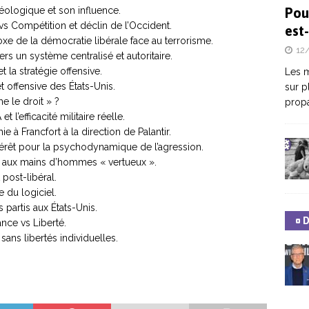
déologique et son influence.
Pou
s Compétition et déclin de l’Occident.
est-
xe de la démocratie libérale face au terrorisme.
12
ers un système centralisé et autoritaire.
et la stratégie offensive.
Les m
t offensive des États-Unis.
sur p
e le droit » ?
propa
 l’efficacité militaire réelle.
e à Francfort à la direction de Palantir.
érêt pour la psychodynamique de l’agression.
e aux mains d’hommes « vertueux ».
post-libéral.
e du logiciel.
 partis aux États-Unis.
¤ 
ance vs Liberté.
sans libertés individuelles.