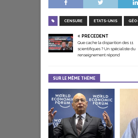
CENSURE
ETATS-UNIS
GÉO
PRÉCÉDENT
Que cache la disparition des 11
scientifiques ? Un spécialiste du
renseignement répond
SUR LE MÊME THÈME