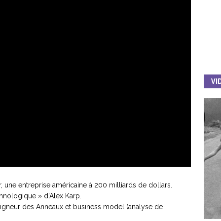
VI
r, une entreprise américaine à 200 milliards de dollars.
hnologique » d’Alex Karp.
Seigneur des Anneaux et business model (analyse de