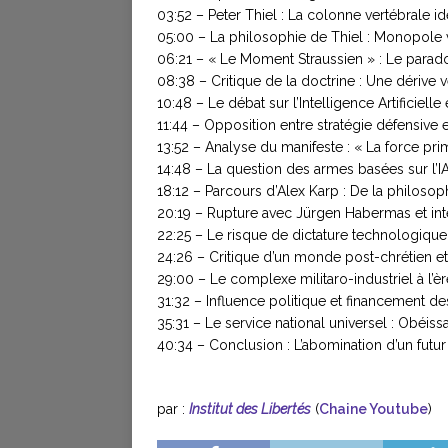
03:52 – Peter Thiel : La colonne vertébrale i
05:00 – La philosophie de Thiel : Monopole v
06:21 – « Le Moment Straussien » : Le parado
08:38 – Critique de la doctrine : Une dérive v
10:48 – Le débat sur l’Intelligence Artificielle 
11:44 – Opposition entre stratégie défensive e
13:52 – Analyse du manifeste : « La force prim
14:48 – La question des armes basées sur l’IA et
18:12 – Parcours d’Alex Karp : De la philosophi
20:19 – Rupture avec Jürgen Habermas et int
22:25 – Le risque de dictature technologiqu
24:26 – Critique d’un monde post-chrétien et 
29:00 – Le complexe militaro-industriel à l’èr
31:32 – Influence politique et financement des
35:31 – Le service national universel : Obéiss
40:34 – Conclusion : L’abomination d’un futur 
par :
Institut des Libertés
(
Chaine Youtube
)