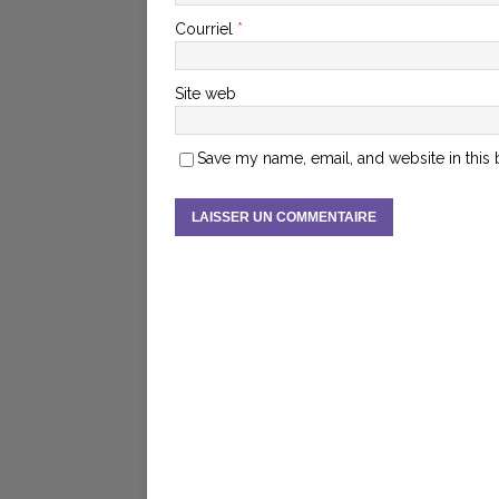
Courriel
*
Site web
Save my name, email, and website in this 
A
l
t
e
r
n
a
t
i
v