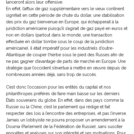
lanceront alors leur offensive.
En effet, l’afflux de gaz supplémentaire vers le vieux continent
signifiait en cette période de chute du dollar, une stabilisation
des prix du gaz bienvenue en Europe, qui échapperait à la
juridiction américaine puisqu’il s’agirait de gaz payé en euros et
non en dollars (partout dans le monde, une transaction
effectuée en dollar tombe sous le coup de la juridiction
américaine), il était impératif pour les industriels d’outre-
Atlantique de couper l’herbe sous le pied des Russes afin de
ne pas gagner d’avantage de parts de marché en Europe. Une
stratégie que l’occident s’évertue à mettre en œuvre depuis de
nombreuses années déjà, sans trop de succès.
C’est donc l’occasion pour les entités du capital et nos
philanthropes préférés de faire main basse sur les derniers
États souverains du globe. En effet, dans des pays comme la
Russie ou la Chine, c’est le parlement qui rédige et fait
respecter des lois à l’encontre des entreprises, et pas l’inverse.
Jamais un lobbyiste ne pourra proposer un amendement à la
Douma (Parlement de la Fédération de Russie), sans susciter
enquêtes et analyses sur son intégrité et ses motivations. Pour