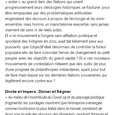
« woke », au grand dam des Nations qui voient
progressivement leurs idéologies historiques se fracturer, pour
être remplacées par des problématiques artificielles
engendrant des discours à propos de l’écologie et du vivre-
ensemble, mais hormis un manichéisme exacerbé, sans jamais
vraiment de sens ni de réels actes.
Et si le mouvement à l’origine sans affiliation politique et
spontané des Indignés en 2011, avait fait tellement peur aux
puissants, que l’objectif était désormais de contrôler la fureur
populaire afin de faire coïncider l’envie de changement du petit
peuple, avec les objectifs du grand capital ? Et si ces nouveaux
mouvements de contestation n’étaient que des outils de plus
d’une poignée de philanthropes milliardaires, ayant pour but
de faire main-basse sur les dernières Nations souveraines qui
légifèrent encore contre eux ?
Divide et Impera : Diviser et Régner
«
Au milieu de l’incertitude du Covid-19 et du paysage politique
fragmenté, les sondages montrent que l’entreprise a émergée
comme l’institution la plus fiable dans le monde, comblant de
leurs voix le vide des discours des dirigeants, ajoutant finances et