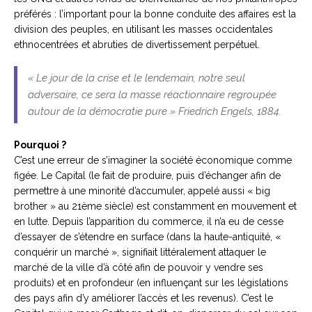
préférés : l’important pour la bonne conduite des affaires est la
division des peuples, en utilisant les masses occidentales
ethnocentrées et abruties de divertissement perpétuel.
« Le jour de la crise et le lendemain, notre seul
adversaire, ce sera la masse réactionnaire regroupée
autour de la démocratie pure »
Friedrich Engels, 1884.
Pourquoi ?
C’est une erreur de s’imaginer la société économique comme
figée. Le Capital (le fait de produire, puis d’échanger afin de
permettre à une minorité d’accumuler, appelé aussi « big
brother » au 21ème siècle) est constamment en mouvement et
en lutte. Depuis l’apparition du commerce, il n’a eu de cesse
d’essayer de s’étendre en surface (dans la haute-antiquité, «
conquérir un marché », signifiait littéralement attaquer le
marché de la ville d’à côté afin de pouvoir y vendre ses
produits) et en profondeur (en influençant sur les législations
des pays afin d’y améliorer l’accès et les revenus). C’est le