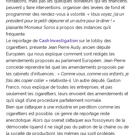
fondations, mais pas les quelques donateurs qui les financent),
peuvent y faire interventions, organiser des levées de fond et
programmer des rendez-vous à volonté. «
Vous voyez, j’ai un
président pour le petit-déjeuner et un autre pour le dîner !
»
plaisante Monsieur Soros à propos des instances qu’il
fréquente.
Le reportage de
Cash Investigation
sur le lobby des
cigarettiers, présente Jean Pierre Audy, ancien député
Européen, qui nous explique comment sont rédigés les
amendements proposés au parlement Européen. Jean-Pierre
concède reprendre tel quel les amendements proposés par
les cabinets d’influences : «
Comme vous, comme vos enfants, je
fais des copier coller
» relativiste-il. Un autre député, Gaston
Franco, nous explique de toutes les entreprises, et pas
seulement les cigarettiers, leurs envoient des amendements et
qu’il s’agit d’une procédure parfaitement normale.
Bien que s’attaquer à une industrie en perdition comme les
cigarettiers est possible, ce genre de reportage reste
anecdotique. Alors qui oserait s’attaquer aux fossoyeurs de la
démocratie (quand il ne s’agit pas du patron de la chaîne ou de
la société de production), les mêmes qui sont protégés