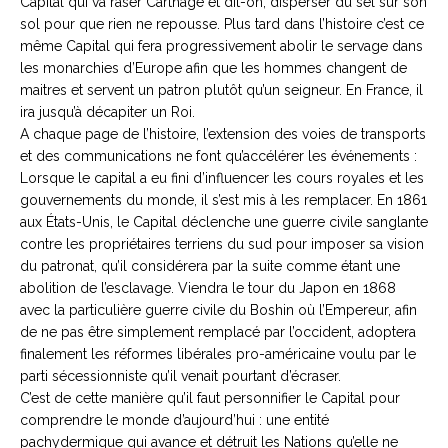
Capital qui va raser Carthage et dit-on, disperser du sel sur son
sol pour que rien ne repousse. Plus tard dans l’histoire c’est ce
même Capital qui fera progressivement abolir le servage dans
les monarchies d’Europe afin que les hommes changent de
maitres et servent un patron plutôt qu’un seigneur. En France, il
ira jusqu’à décapiter un Roi.
A chaque page de l’histoire, l’extension des voies de transports
et des communications ne font qu’accélérer les événements :
Lorsque le capital a eu fini d’influencer les cours royales et les
gouvernements du monde, il s’est mis à les remplacer. En 1861
aux États-Unis, le Capital déclenche une guerre civile sanglante
contre les propriétaires terriens du sud pour imposer sa vision
du patronat, qu’il considérera par la suite comme étant une
abolition de l’esclavage. Viendra le tour du Japon en 1868
avec la particulière guerre civile du Boshin où l’Empereur, afin
de ne pas être simplement remplacé par l’occident, adoptera
finalement les réformes libérales pro-américaine voulu par le
parti sécessionniste qu’il venait pourtant d’écraser.
C’est de cette manière qu’il faut personnifier le Capital pour
comprendre le monde d’aujourd’hui : une entité
pachydermique qui avance et détruit les Nations qu’elle ne