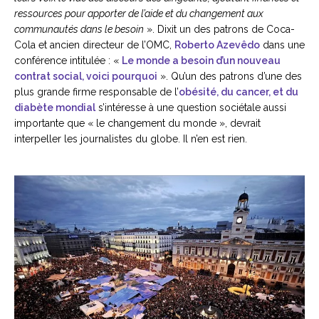
ressources pour apporter de l’aide et du changement aux
communautés dans le besoin
». Dixit un des patrons de Coca-
Cola et ancien directeur de l’OMC,
Roberto Azevêdo
dans une
conférence intitulée : «
Le monde a besoin d’un nouveau
contrat social, voici pourquoi
». Qu’un des patrons d’une des
plus grande firme responsable de l’
obésité, du cancer, et du
diabète mondial
s’intéresse à une question sociétale aussi
importante que « le changement du monde », devrait
interpeller les journalistes du globe. Il n’en est rien.