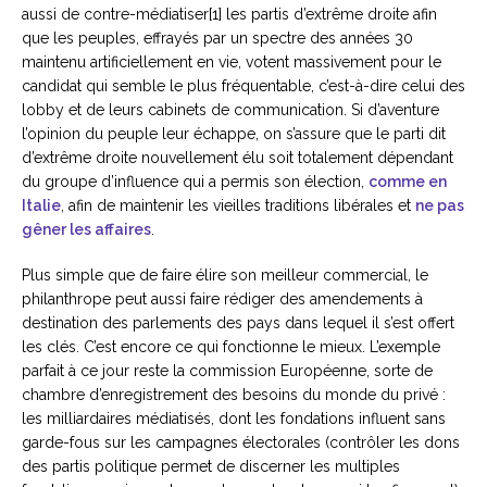
aussi de contre-médiatiser[1] les partis d’extrême droite afin
que les peuples, effrayés par un spectre des années 30
maintenu artificiellement en vie, votent massivement pour le
candidat qui semble le plus fréquentable, c’est-à-dire celui des
lobby et de leurs cabinets de communication. Si d’aventure
l’opinion du peuple leur échappe, on s’assure que le parti dit
d’extrême droite nouvellement élu soit totalement dépendant
du groupe d’influence qui a permis son élection,
comme en
Italie
, afin de maintenir les vieilles traditions libérales et
ne pas
gêner les affaires
.
Plus simple que de faire élire son meilleur commercial, le
philanthrope peut aussi faire rédiger des amendements à
destination des parlements des pays dans lequel il s’est offert
les clés. C’est encore ce qui fonctionne le mieux. L’exemple
parfait à ce jour reste la commission Européenne, sorte de
chambre d’enregistrement des besoins du monde du privé :
les milliardaires médiatisés, dont les fondations influent sans
garde-fous sur les campagnes électorales (contrôler les dons
des partis politique permet de discerner les multiples