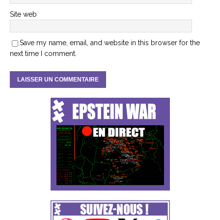
Site web
Save my name, email, and website in this browser for the
next time I comment.
A
l
t
e
r
n
a
t
i
v
e
: