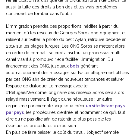
l’émancipation narcissique de l’individu au forum de Davos. Là
aussi, la lutte des droits a bon dos et les vrais problèmes
continuent de tomber dans l’oubli.
L’immigration prendra des proportions inédites à partir du
moment où les réseaux de Georges Soros photographient et
relaient sur twitter la photo du petit Aylan, retrouvé décédé en
2015 sur les plages turques. Les ONG Soros se mettent alors
en ordre de combat : se créé ainsi tout un processus multi-
canal visant à promouvoir et à faciliter l’immigration. Du
financement des ONG, jusqu’aux
bots
générant
automatiquement des messages sur twitter allégrement utilisés
par ces ONG afin de créer de nouvelles tendances et saturer
l’espace de dialogue. Le message avec le
#RefugeesWelcome, originaire des réseaux Soros sera alors
relayé massivement. Il s’agit d’une nébuleuse : un autre
organisme par exemple, va jusqu’à créer
un site listant pays
par pays
, les procédures d’entrée, et notamment ce qu’il faut
dire ou ne pas dire afin de ralentir le plus possible les
éventuelles procédures d’expulsion.
En plus de faire baisser le coût du travail, l’objectif semble