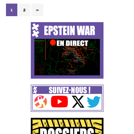
1
2
»