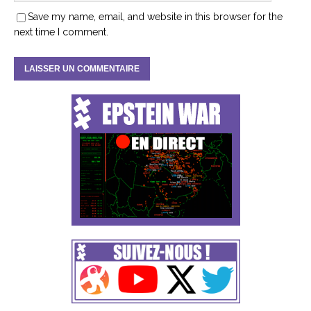
Save my name, email, and website in this browser for the
next time I comment.
A
l
t
e
r
n
a
t
i
v
e
: