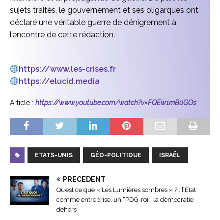
sujets traités, le gouvernement et ses oligarques ont
déclaré une véritable guerre de dénigrement à
l’encontre de cette rédaction.
https://www.les-crises.fr
https://elucid.media
Article :
https://www.youtube.com/watch?v=FQEw1mB0GOs
ETATS-UNIS
GÉO-POLITIQUE
ISRAËL
PRÉCÉDENT
Qu’est ce que « Les Lumières sombres » ? : l’État
comme entreprise, un “PDG-roi”, la démocratie
dehors