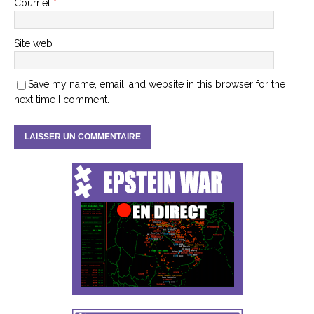
Courriel
*
Site web
Save my name, email, and website in this browser for the
next time I comment.
A
l
t
e
r
n
a
t
i
v
e