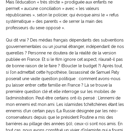
Mais l’éducation « très stricte » prodiguée aux enfants ne
permet « aucune conciliation » avec « les valeurs
républicaines », selon le policier, qui évoque ainsi le « refus
systématique » des parents « de serrer la main des
professeurs du sexe opposé ».
Qui dit vrai ? Des médias français dépendants des subventions
gouvernementales ou un journal étranger, indépendant de nos
querelles ? Personne ne doutera de la réalité de la version
publiée en France. Et si le film ignore cet aspect, n’aurait-il pas
de bonne raison de le faire ? (Boucler le budget ?) Après tout,
si l’on admettait cette hypothèse, l’assassinat de Samuel Paty
poserait une vaste question politique : comment avons-nous
pu laisser entrer cette famille en France ? Là se trouve la
première question clé et elle interroge sur les mobiles de
l’administration. Peut-être certains ont-ils pensé : L’ennemi de
mon ennemi est mon ami. Les islamistes tchétchènes étant les
ennemis d’un certain pays (La Russie désignée par les néo-
conservateurs depuis que le président Poutine a mis des
barrières au pillage des années 90), ceux-ci sont nos amis. En
tout cas, nous avons constitué un vivier d’islamiste qui a fourni