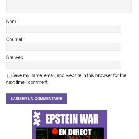
Nom
*
Courriel
*
Site web
Save my name, email, and website in this browser for the
next time I comment.
A
l
t
e
r