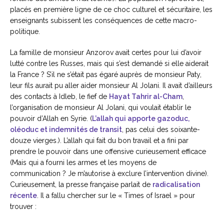
placés en première ligne de ce choc culturel et sécuritaire, les
enseignants subissent les conséquences de cette macro-
politique.
La famille de monsieur Anzorov avait certes pour lui d’avoir
lutté contre les Russes, mais qui s’est demandé si elle aiderait
la France ? S’il ne s’était pas égaré auprès de monsieur Paty,
leur fils aurait pu aller aider monsieur Al Jolani. Il avait d’ailleurs
des contacts à Idleb, le fief de
Hayat Tahrir al-Cham
,
l’organisation de monsieur Al Jolani, qui voulait établir le
pouvoir d’Allah en Syrie. (
L’allah qui apporte gazoduc,
oléoduc et indemnités de transit
, pas celui des soixante-
douze vierges.). L’allah qui fait du bon travail et a fini par
prendre le pouvoir dans une offensive curieusement efficace
(Mais qui a fourni les armes et les moyens de
communication ? Je m’autorise à exclure l’intervention divine).
Curieusement, la presse française parlait de
radicalisation
récente
. Il a fallu chercher sur le « Times of Israel » pour
trouver :