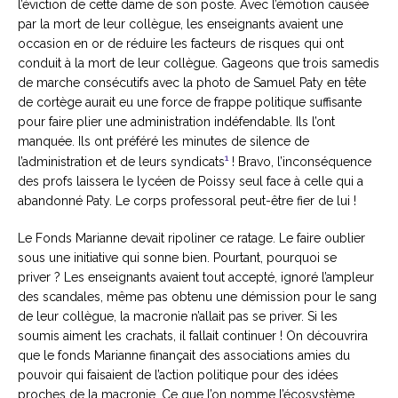
l’éviction de cette dame de son poste. Avec l’émotion causée
par la mort de leur collègue, les enseignants avaient une
occasion en or de réduire les facteurs de risques qui ont
conduit à la mort de leur collègue. Gageons que trois samedis
de marche consécutifs avec la photo de Samuel Paty en tête
de cortège aurait eu une force de frappe politique suffisante
pour faire plier une administration indéfendable. Ils l’ont
manquée. Ils ont préféré les minutes de silence de
1
l’administration et de leurs syndicats
! Bravo, l’inconséquence
des profs laissera le lycéen de Poissy seul face à celle qui a
abandonné Paty. Le corps professoral peut-être fier de lui !
Le Fonds Marianne devait ripoliner ce ratage. Le faire oublier
sous une initiative qui sonne bien. Pourtant, pourquoi se
priver ? Les enseignants avaient tout accepté, ignoré l’ampleur
des scandales, même pas obtenu une démission pour le sang
de leur collègue, la macronie n’allait pas se priver. Si les
soumis aiment les crachats, il fallait continuer ! On découvrira
que le fonds Marianne finançait des associations amies du
pouvoir qui faisaient de l’action politique pour des idées
proches de la macronie. Ce que l’on nomme l’écosystème.