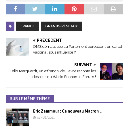
FRANCE
GRANDS RÉSEAUX
PRÉCÉDENT
OMS démasquée au Parlement européen : un cartel
vaccinal sous influence ?
SUIVANT
Felix Marquardt, un affranchi de Davos raconte les
dessous du World Economic Forum !
SUR LE MÊME THÈME
Éric Zemmour : Ce nouveau Macron …
02/08/2021