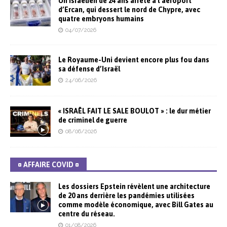
Un Israélien de 24 ans arrêté à l’aéroport
d’Ercan, qui dessert le nord de Chypre, avec
quatre embryons humains
04/07/2026
Le Royaume-Uni devient encore plus fou dans
sa défense d’Israël
24/06/2026
« ISRAËL FAIT LE SALE BOULOT » : le dur métier
de criminel de guerre
08/06/2026
¤ AFFAIRE COVID ¤
Les dossiers Epstein révèlent une architecture
de 20 ans derrière les pandémies utilisées
comme modèle économique, avec Bill Gates au
centre du réseau.
01/08/2026