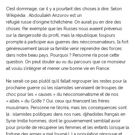
C’est dommage, car il y a pourtant des choses à dire. Selon
Wikipédia : Abdoullakh Anzorov est un
réfugié russe d’origine tchétchène. On aurait pu en dire des
choses. Par exemple que les Russes nous avaient prévenus
sur la dangerosité du profil, mais la république, toujours
prompte à participer aux guerres des néoconservateurs, l’a fort
généreusement laissé sa famille venir reprendre des forces
dans notre beau pays. Pourquoi ? Personne n’a posé cette
question. On peut douter au vu du parcours que ce monsieur
ait voulu s’intégrer et mener une bonne vie en France.
Ne serait-ce pas plutôt qu’il fallait regrouper les restes pour la
prochaine guerre où les islamistes serviraient de troupes de
choc pour les « causes » du néoconservatisme et de nos
« alliés » du Golfe ? Oui, ceux qui financent les frères
musulmans. Personne ne l’écrira, mais les conséquences sont
là : islamistes politiques dans nos rues, djihadistes français en
Syrie (mille hommes, dont le gouvernement semblait avoir
pour priorité de récupérer les femmes et les enfants lorsque la
fortune des armes a mal tourné.). La population réprouve et,