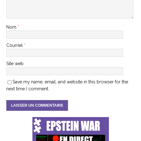
Nom
*
Courriel
*
Site web
Save my name, email, and website in this browser for the
next time I comment.
A
l
t
e