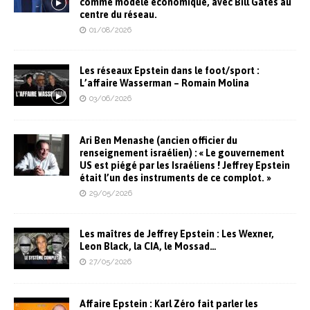
comme modèle économique, avec Bill Gates au
centre du réseau.
01/08/2026
Les réseaux Epstein dans le foot/sport :
L’affaire Wasserman – Romain Molina
03/06/2026
Ari Ben Menashe (ancien officier du
renseignement israélien) : « Le gouvernement
US est piégé par les Israéliens ! Jeffrey Epstein
était l’un des instruments de ce complot. »
29/05/2026
Les maîtres de Jeffrey Epstein : Les Wexner,
Leon Black, la CIA, le Mossad…
27/05/2026
Affaire Epstein : Karl Zéro fait parler les