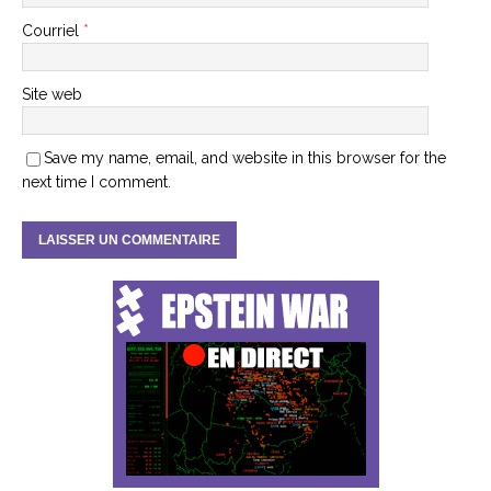
Courriel
*
Site web
Save my name, email, and website in this browser for the
next time I comment.
A
l
t
e
r
n
a
t
i
v