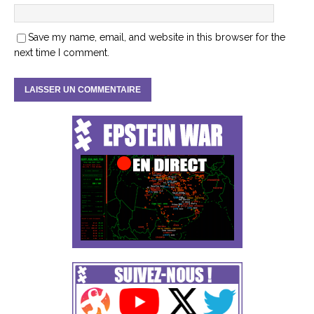
Save my name, email, and website in this browser for the
next time I comment.
A
l
t
e
r
n
a
t
i
v
e
: