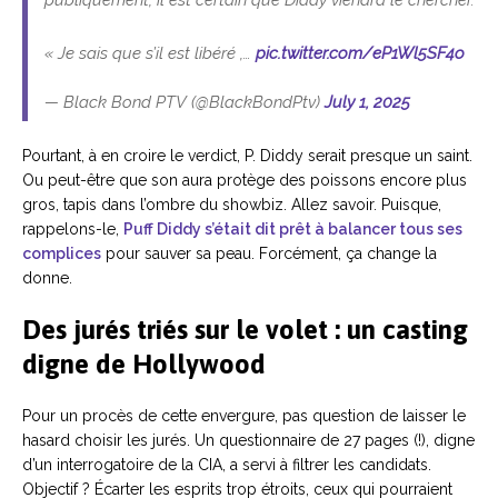
« Je sais que s’il est libéré ,…
pic.twitter.com/eP1Wl5SF4o
— Black Bond PTV (@BlackBondPtv)
July 1, 2025
Pourtant, à en croire le verdict, P. Diddy serait presque un saint.
Ou peut-être que son aura protège des poissons encore plus
gros, tapis dans l’ombre du showbiz. Allez savoir. Puisque,
rappelons-le,
Puff Diddy s’était dit prêt à balancer tous ses
complices
pour sauver sa peau. Forcément, ça change la
donne.
Des jurés triés sur le volet : un casting
digne de Hollywood
Pour un procès de cette envergure, pas question de laisser le
hasard choisir les jurés. Un questionnaire de 27 pages (!), digne
d’un interrogatoire de la CIA, a servi à filtrer les candidats.
Objectif ? Écarter les esprits trop étroits, ceux qui pourraient