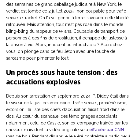
des semaines de grand déballage judiciaire à New York, le
verdict est tombé ce 2 juillet 2025 : non coupable pour trafic
sexuel et racket. On l’a vu, genou à terre, savourer cette liberté
retrouvée. Mais attention, tout n’est pas rose dans le monde
bling-bling du rappeur de 55 ans. Coupable de transport de
personnes à des fins de prostitution, il échappe de justesse à
la prison à vie. Alors, innocent ou intouchable ? Accrochez-
vous, on plonge dans ce feuilleton avec une touche de
sarcasme pour pimenter le tout.
Un procès sous haute tension : des
accusations explosives
Depuis son arrestation en septembre 2024, P. Diddy était dans
le viseur de la justice américaine. Trafic sexuel, proxénétisme,
extorsion : la liste des chefs d’accusation faisait froid dans le
dos. Au cœur du scandale, des témoignages accablants,
notamment celui de Cassie, son ex-compagne traînée par les
cheveux mais dont la vidéo originale sera
effacée par CNN
(pas de bol). Pendant dix ans, elle a été contrainte à participer à