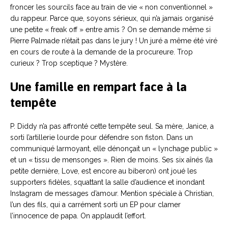
froncer les sourcils face au train de vie « non conventionnel »
du rappeur. Parce que, soyons sérieux, qui n’a jamais organisé
une petite « freak off » entre amis ? On se demande même si
Pierre Palmade n’était pas dans le jury ! Un juré a même été viré
en cours de route à la demande de la procureure. Trop
curieux ? Trop sceptique ? Mystère.
Une famille en rempart face à la
tempête
P. Diddy n’a pas affronté cette tempête seul. Sa mère, Janice, a
sorti l’artillerie lourde pour défendre son fiston. Dans un
communiqué larmoyant, elle dénonçait un « lynchage public »
et un « tissu de mensonges ». Rien de moins. Ses six aînés (la
petite dernière, Love, est encore au biberon) ont joué les
supporters fidèles, squattant la salle d’audience et inondant
Instagram de messages d’amour. Mention spéciale à Christian,
l’un des fils, qui a carrément sorti un EP pour clamer
l’innocence de papa. On applaudit l’effort.