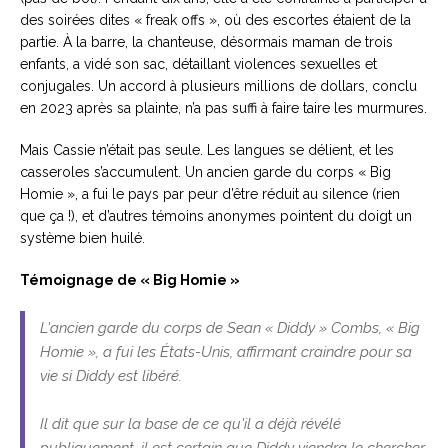
des soirées dites « freak offs », où des escortes étaient de la
partie. À la barre, la chanteuse, désormais maman de trois
enfants, a vidé son sac, détaillant violences sexuelles et
conjugales. Un accord à plusieurs millions de dollars, conclu
en 2023 après sa plainte, n’a pas suffi à faire taire les murmures.
Mais Cassie n’était pas seule. Les langues se délient, et les
casseroles s’accumulent. Un ancien garde du corps « Big
Homie », a fui le pays par peur d’être réduit au silence (rien
que ça !), et d’autres témoins anonymes pointent du doigt un
système bien huilé.
Témoignage de « Big Homie »
L'ancien garde du corps de Sean « Diddy » Combs, « Big
Homie », a fui les États-Unis, affirmant craindre pour sa
vie si Diddy est libéré.
Il dit que sur la base de ce qu'il a déjà révélé
publiquement, il est certain que Diddy viendra le chercher.