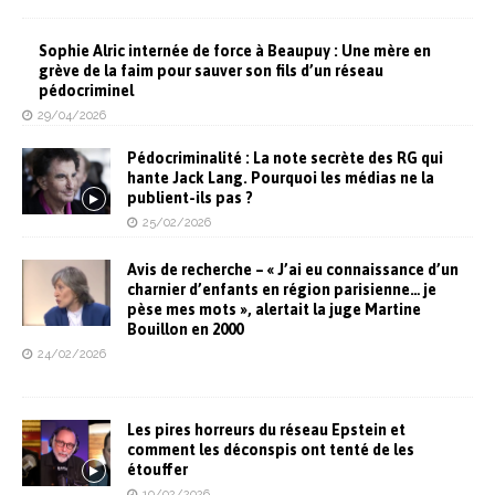
Sophie Alric internée de force à Beaupuy : Une mère en
grève de la faim pour sauver son fils d’un réseau
pédocriminel
29/04/2026
Pédocriminalité : La note secrète des RG qui
hante Jack Lang. Pourquoi les médias ne la
publient-ils pas ?
25/02/2026
Avis de recherche – « J’ai eu connaissance d’un
charnier d’enfants en région parisienne… je
pèse mes mots », alertait la juge Martine
Bouillon en 2000
24/02/2026
Les pires horreurs du réseau Epstein et
comment les déconspis ont tenté de les
étouffer
10/02/2026