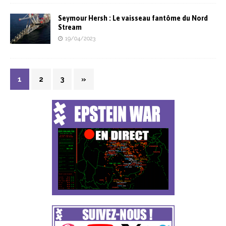
Seymour Hersh : Le vaisseau fantôme du Nord
Stream
19/04/2023
1
2
3
»